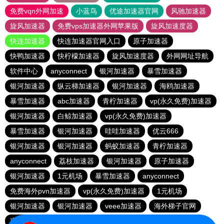
免费vqn外网加速
小蓝鸟
优途加速器官网
风驰加速器
旋风加速器
免费vps加速器外网苹果版
旋风加速度器
快连加速器
快连加速器官网入口
原子加速器
快鸭加速器
快柠檬加速器
旋风加速度器
外网网址导航
软件中心
anyconnect
银河加速器
暴雪加速器
银河加速器
纵云梯加速器
银河加速器
海鸥加速器
暴雪加速器
abc加速器
青柠加速器
vp(永久免费)加速器
银河加速器
白鲸加速器
vp(永久免费)加速器
暴雪加速器
银河加速器
哇哇加速器
优云666
银河加速器
银河加速器
蚂蚁加速器
青柠加速器
anyconnect
荔枝加速器
银河加速器
原子加速器
银河加速器
1元机场
暴雪加速器
anyconnect
免费海外pvn加速器
vp(永久免费)加速器
1元机场
银河加速器
银河加速器
veee加速器
海外梯子官网
蜜蜂加速器
番石榴加速器
速鹰666
银河加速器