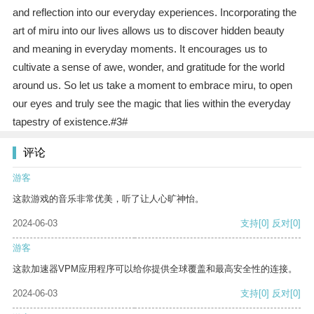
and reflection into our everyday experiences. Incorporating the
art of miru into our lives allows us to discover hidden beauty
and meaning in everyday moments. It encourages us to
cultivate a sense of awe, wonder, and gratitude for the world
around us. So let us take a moment to embrace miru, to open
our eyes and truly see the magic that lies within the everyday
tapestry of existence.#3#
评论
游客
这款游戏的音乐非常优美，听了让人心旷神怡。
2024-06-03
支持
[0]
反对
[0]
游客
这款加速器VPM应用程序可以给你提供全球覆盖和最高安全性的连接。
2024-06-03
支持
[0]
反对
[0]