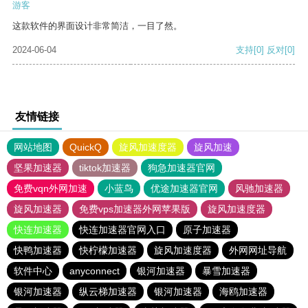
游客
这款软件的界面设计非常简洁，一目了然。
2024-06-04
支持
[0]
反对
[0]
友情链接
网站地图
QuickQ
旋风加速度器
旋风加速
坚果加速器
tiktok加速器
狗急加速器官网
免费vqn外网加速
小蓝鸟
优途加速器官网
风驰加速器
旋风加速器
免费vps加速器外网苹果版
旋风加速度器
快连加速器
快连加速器官网入口
原子加速器
快鸭加速器
快柠檬加速器
旋风加速度器
外网网址导航
软件中心
anyconnect
银河加速器
暴雪加速器
银河加速器
纵云梯加速器
银河加速器
海鸥加速器