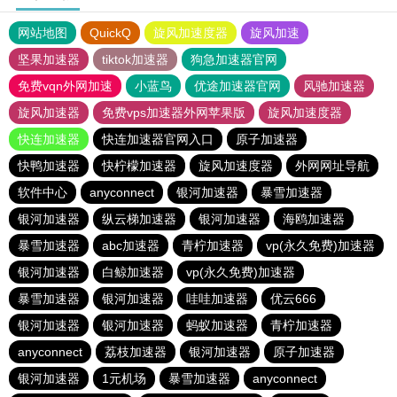
网站地图
QuickQ
旋风加速度器
旋风加速
坚果加速器
tiktok加速器
狗急加速器官网
免费vqn外网加速
小蓝鸟
优途加速器官网
风驰加速器
旋风加速器
免费vps加速器外网苹果版
旋风加速度器
快连加速器
快连加速器官网入口
原子加速器
快鸭加速器
快柠檬加速器
旋风加速度器
外网网址导航
软件中心
anyconnect
银河加速器
暴雪加速器
银河加速器
纵云梯加速器
银河加速器
海鸥加速器
暴雪加速器
abc加速器
青柠加速器
vp(永久免费)加速器
银河加速器
白鲸加速器
vp(永久免费)加速器
暴雪加速器
银河加速器
哇哇加速器
优云666
银河加速器
银河加速器
蚂蚁加速器
青柠加速器
anyconnect
荔枝加速器
银河加速器
原子加速器
银河加速器
1元机场
暴雪加速器
anyconnect