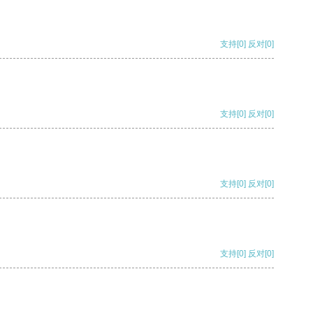
支持
[0]
反对
[0]
支持
[0]
反对
[0]
支持
[0]
反对
[0]
支持
[0]
反对
[0]