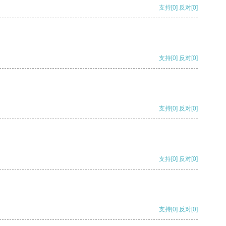
支持
[0]
反对
[0]
支持
[0]
反对
[0]
支持
[0]
反对
[0]
支持
[0]
反对
[0]
支持
[0]
反对
[0]