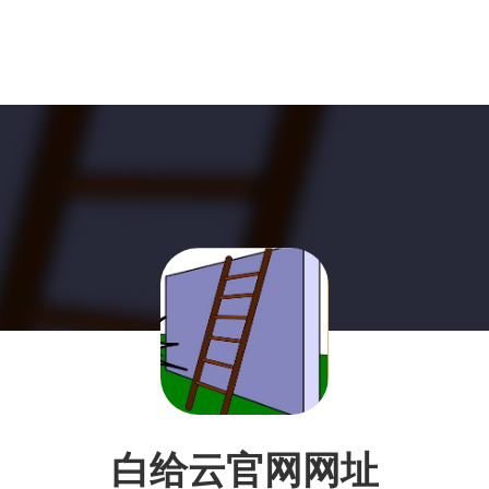
白给云官网网址