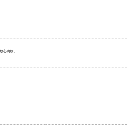
够放心购物。