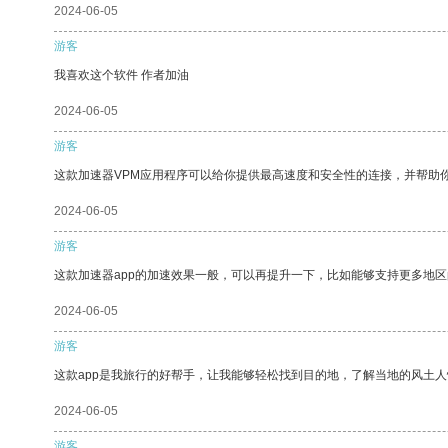
2024-06-05
游客
我喜欢这个软件 作者加油
2024-06-05
游客
这款加速器VPM应用程序可以给你提供最高速度和安全性的连接，并帮助
2024-06-05
游客
这款加速器app的加速效果一般，可以再提升一下，比如能够支持更多地
2024-06-05
游客
这款app是我旅行的好帮手，让我能够轻松找到目的地，了解当地的风土人
2024-06-05
游客