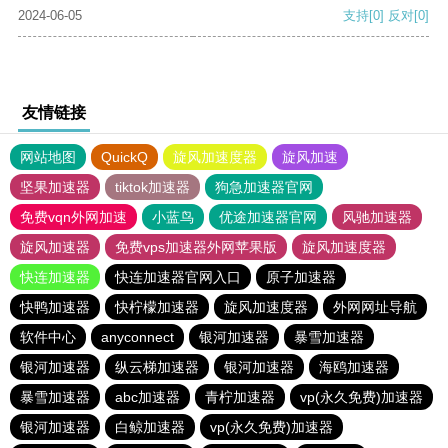
2024-06-05
支持
[0]
反对
[0]
友情链接
网站地图
QuickQ
旋风加速度器
旋风加速
坚果加速器
tiktok加速器
狗急加速器官网
免费vqn外网加速
小蓝鸟
优途加速器官网
风驰加速器
旋风加速器
免费vps加速器外网苹果版
旋风加速度器
快连加速器
快连加速器官网入口
原子加速器
快鸭加速器
快柠檬加速器
旋风加速度器
外网网址导航
软件中心
anyconnect
银河加速器
暴雪加速器
银河加速器
纵云梯加速器
银河加速器
海鸥加速器
暴雪加速器
abc加速器
青柠加速器
vp(永久免费)加速器
银河加速器
白鲸加速器
vp(永久免费)加速器