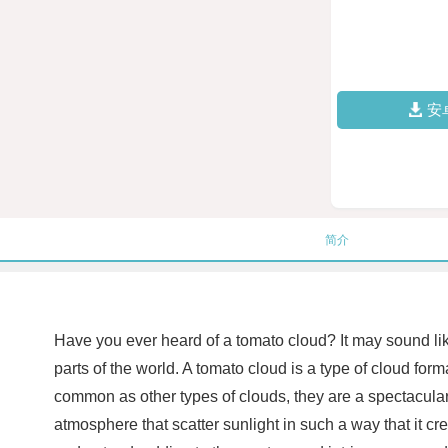
安
简介
Have you ever heard of a tomato cloud? It may sound lik
parts of the world. A tomato cloud is a type of cloud for
common as other types of clouds, they are a spectacular 
atmosphere that scatter sunlight in such a way that it cre