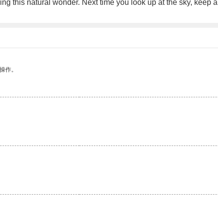
ing this natural wonder. Next time you look up at the sky, keep
悉操作。