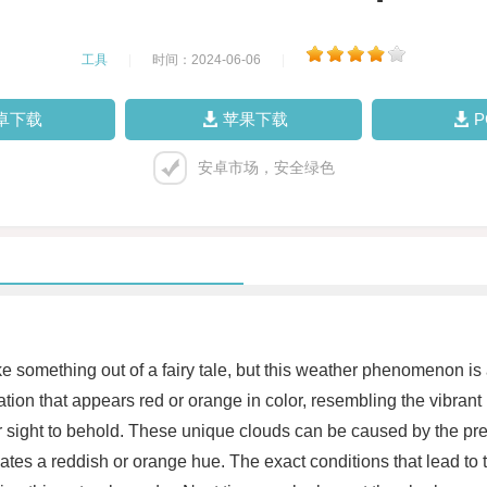
工具
|
时间：2024-06-06
|
卓下载
苹果下载
安卓市场，安全绿色
e something out of a fairy tale, but this weather phenomenon is
mation that appears red or orange in color, resembling the vibran
sight to behold. These unique clouds can be caused by the presen
ates a reddish or orange hue. The exact conditions that lead to th