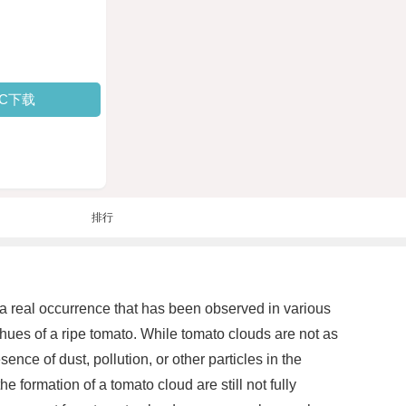
PC下载
排行
 a real occurrence that has been observed in various
t hues of a ripe tomato. While tomato clouds are not as
ce of dust, pollution, or other particles in the
e formation of a tomato cloud are still not fully