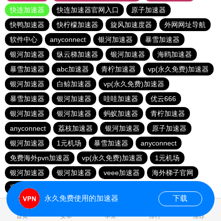
快连加速器
快连加速器官网入口
原子加速器
快鸭加速器
快柠檬加速器
旋风加速度器
外网网址导航
软件中心
anyconnect
银河加速器
暴雪加速器
银河加速器
纵云梯加速器
银河加速器
海鸥加速器
暴雪加速器
abc加速器
青柠加速器
vp(永久免费)加速器
银河加速器
白鲸加速器
vp(永久免费)加速器
暴雪加速器
银河加速器
哇哇加速器
优云666
银河加速器
银河加速器
蚂蚁加速器
青柠加速器
anyconnect
荔枝加速器
银河加速器
原子加速器
银河加速器
1元机场
暴雪加速器
anyconnect
免费海外pvn加速器
vp(永久免费)加速器
1元机场
银河加速器
银河加速器
veee加速器
海外梯子官网
蜜蜂加速器
番石榴加速器
速鹰666
银河加速器
永久免费使用的加速器
下载
0.352880s
首页
安卓
苹果
排行
推荐