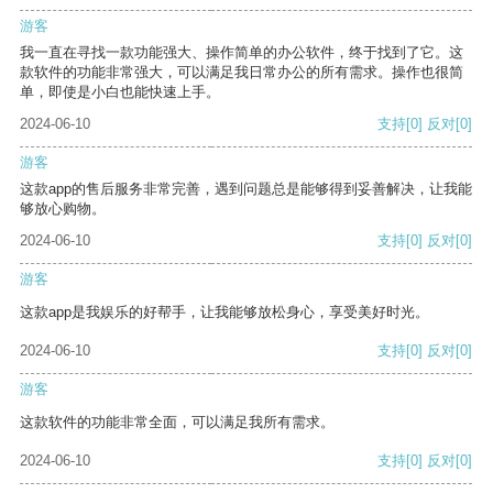
游客
我一直在寻找一款功能强大、操作简单的办公软件，终于找到了它。这
款软件的功能非常强大，可以满足我日常办公的所有需求。操作也很简
单，即使是小白也能快速上手。
2024-06-10
支持
[0]
反对
[0]
游客
这款app的售后服务非常完善，遇到问题总是能够得到妥善解决，让我能
够放心购物。
2024-06-10
支持
[0]
反对
[0]
游客
这款app是我娱乐的好帮手，让我能够放松身心，享受美好时光。
2024-06-10
支持
[0]
反对
[0]
游客
这款软件的功能非常全面，可以满足我所有需求。
2024-06-10
支持
[0]
反对
[0]