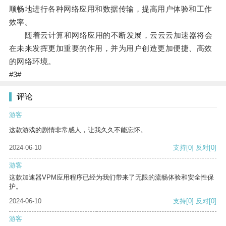
顺畅地进行各种网络应用和数据传输，提高用户体验和工作
效率。
随着云计算和网络应用的不断发展，云云云加速器将会
在未来发挥更加重要的作用，并为用户创造更加便捷、高效
的网络环境。
#3#
评论
游客
这款游戏的剧情非常感人，让我久久不能忘怀。
2024-06-10
支持
[0]
反对
[0]
游客
这款加速器VPM应用程序已经为我们带来了无限的流畅体验和安全性保
护。
2024-06-10
支持
[0]
反对
[0]
游客