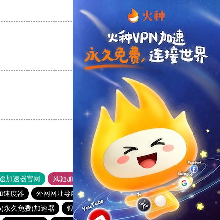
支持
[0]
反对
[0]
支持
[0]
反对
[0]
支持
[0]
反对
[0]
途加速器官网
风驰加速器
旋风加速器
加速度器
外网网址导航
软件中心
anyconnect
p(永久免费)加速器
银河加速器
白鲸加速器