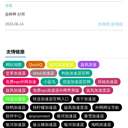
游客
超棒啊 好用
2024-06-14
支持
[0]
反对
[0]
友情链接
网站地图
QuickQ
旋风加速度器
旋风加速
坚果加速器
tiktok加速器
狗急加速器官网
免费vqn外网加速
小蓝鸟
优途加速器官网
风驰加速器
旋风加速器
免费vps加速器外网苹果版
旋风加速度器
快连加速器
快连加速器官网入口
原子加速器
快鸭加速器
快柠檬加速器
旋风加速度器
外网网址导航
软件中心
anyconnect
银河加速器
暴雪加速器
银河加速器
纵云梯加速器
银河加速器
海鸥加速器