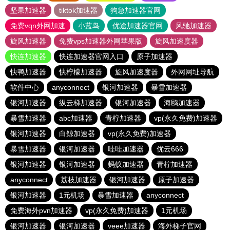
坚果加速器
tiktok加速器
狗急加速器官网
免费vqn外网加速
小蓝鸟
优途加速器官网
风驰加速器
旋风加速器
免费vps加速器外网苹果版
旋风加速度器
快连加速器
快连加速器官网入口
原子加速器
快鸭加速器
快柠檬加速器
旋风加速度器
外网网址导航
软件中心
anyconnect
银河加速器
暴雪加速器
银河加速器
纵云梯加速器
银河加速器
海鸥加速器
暴雪加速器
abc加速器
青柠加速器
vp(永久免费)加速器
银河加速器
白鲸加速器
vp(永久免费)加速器
暴雪加速器
银河加速器
哇哇加速器
优云666
银河加速器
银河加速器
蚂蚁加速器
青柠加速器
anyconnect
荔枝加速器
银河加速器
原子加速器
银河加速器
1元机场
暴雪加速器
anyconnect
免费海外pvn加速器
vp(永久免费)加速器
1元机场
银河加速器
银河加速器
veee加速器
海外梯子官网