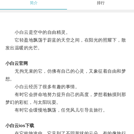
简介
排行
小白云是空中的自由精灵。
它轻盈地飘荡于蔚蓝的天空之间，在阳光的照耀下，散
发出温暖的光芒。
小白云官网
无拘无束的它，仿佛有自己的心灵，又象征着自由和梦
想。
小白云经历了很多有趣的事情。
有时它会拼命地努力提升自己的高度，梦想着触摸到那
梦幻的彩虹，与太阳玩耍。
有时它会缓慢地飘荡，任凭风儿引导去旅行。
小白云ios下载
在它的旅途中，它见到了不同形状的云朵，有的像旅行