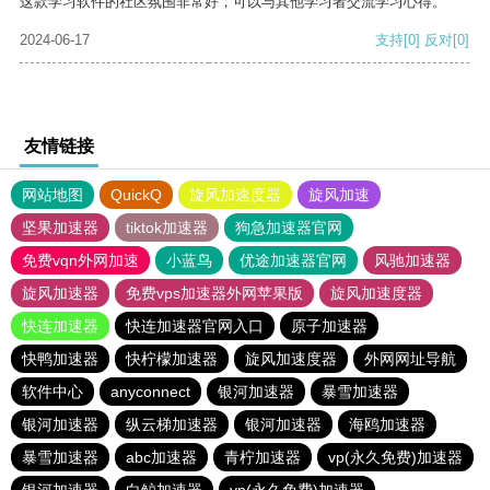
这款学习软件的社区氛围非常好，可以与其他学习者交流学习心得。
2024-06-17
支持
[0]
反对
[0]
友情链接
网站地图
QuickQ
旋风加速度器
旋风加速
坚果加速器
tiktok加速器
狗急加速器官网
免费vqn外网加速
小蓝鸟
优途加速器官网
风驰加速器
旋风加速器
免费vps加速器外网苹果版
旋风加速度器
快连加速器
快连加速器官网入口
原子加速器
快鸭加速器
快柠檬加速器
旋风加速度器
外网网址导航
软件中心
anyconnect
银河加速器
暴雪加速器
银河加速器
纵云梯加速器
银河加速器
海鸥加速器
暴雪加速器
abc加速器
青柠加速器
vp(永久免费)加速器