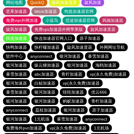
网站地图
QuickQ
旋风加速度器
旋风加速
坚果加速器
tiktok加速器
狗急加速器官网
免费vqn外网加速
小蓝鸟
优途加速器官网
风驰加速器
旋风加速器
免费vps加速器外网苹果版
旋风加速度器
快连加速器
快连加速器官网入口
原子加速器
快鸭加速器
快柠檬加速器
旋风加速度器
外网网址导航
软件中心
anyconnect
银河加速器
暴雪加速器
银河加速器
纵云梯加速器
银河加速器
海鸥加速器
暴雪加速器
abc加速器
青柠加速器
vp(永久免费)加速器
银河加速器
白鲸加速器
vp(永久免费)加速器
暴雪加速器
银河加速器
哇哇加速器
优云666
银河加速器
银河加速器
蚂蚁加速器
青柠加速器
anyconnect
荔枝加速器
银河加速器
原子加速器
银河加速器
1元机场
暴雪加速器
anyconnect
免费海外pvn加速器
vp(永久免费)加速器
1元机场