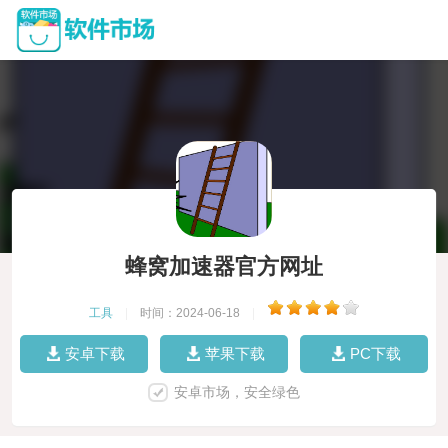
蜂窝加速器官方网址
工具
|
时间：2024-06-18
|
安卓下载
苹果下载
PC下载
安卓市场，安全绿色