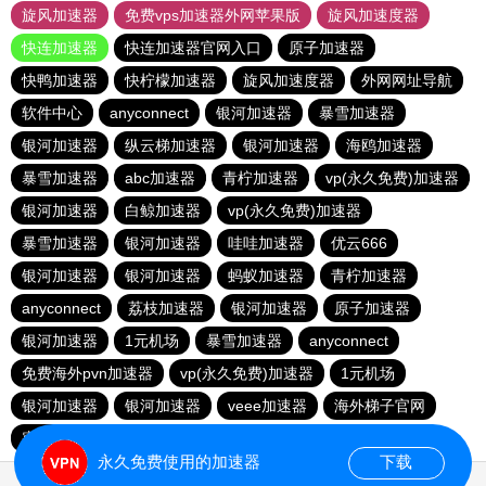
旋风加速器
免费vps加速器外网苹果版
旋风加速度器
快连加速器
快连加速器官网入口
原子加速器
快鸭加速器
快柠檬加速器
旋风加速度器
外网网址导航
软件中心
anyconnect
银河加速器
暴雪加速器
银河加速器
纵云梯加速器
银河加速器
海鸥加速器
暴雪加速器
abc加速器
青柠加速器
vp(永久免费)加速器
银河加速器
白鲸加速器
vp(永久免费)加速器
暴雪加速器
银河加速器
哇哇加速器
优云666
银河加速器
银河加速器
蚂蚁加速器
青柠加速器
anyconnect
荔枝加速器
银河加速器
原子加速器
银河加速器
1元机场
暴雪加速器
anyconnect
免费海外pvn加速器
vp(永久免费)加速器
1元机场
银河加速器
银河加速器
veee加速器
海外梯子官网
蜜蜂加速器
番石榴加速器
速鹰666
银河加速器
永久免费使用的加速器
下载