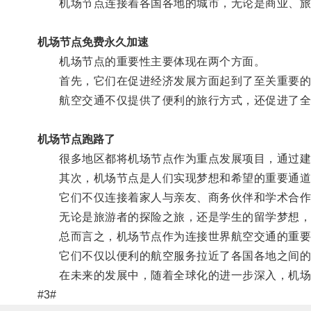
机场节点连接着各国各地的城市，无论是商业、旅
机场节点免费永久加速
机场节点的重要性主要体现在两个方面。
首先，它们在促进经济发展方面起到了至关重要的
航空交通不仅提供了便利的旅行方式，还促进了全
机场节点跑路了
很多地区都将机场节点作为重点发展项目，通过建设
其次，机场节点是人们实现梦想和希望的重要通道
它们不仅连接着家人与亲友、商务伙伴和学术合作
无论是旅游者的探险之旅，还是学生的留学梦想，
总而言之，机场节点作为连接世界航空交通的重要
它们不仅以便利的航空服务拉近了各国各地之间的
在未来的发展中，随着全球化的进一步深入，机场节
#3#