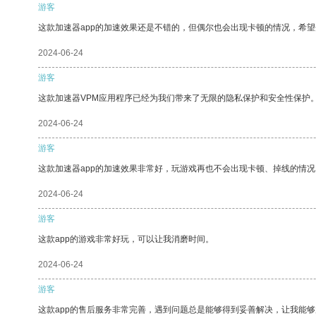
游客
这款加速器app的加速效果还是不错的，但偶尔也会出现卡顿的情况，希
2024-06-24
游客
这款加速器VPM应用程序已经为我们带来了无限的隐私保护和安全性保护
2024-06-24
游客
这款加速器app的加速效果非常好，玩游戏再也不会出现卡顿、掉线的情况
2024-06-24
游客
这款app的游戏非常好玩，可以让我消磨时间。
2024-06-24
游客
这款app的售后服务非常完善，遇到问题总是能够得到妥善解决，让我能