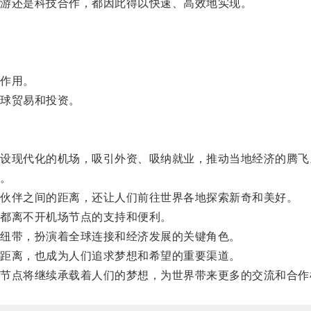
游还是科技合作，都因此得以快速、高效地实现。
作用。
球贸易和投资。
现代化的机场，吸引外资、吸纳就业，推动当地经济的腾飞
。
伙伴之间的距离，还让人们前往世界各地探索新奇和美好。
都离不开机场节点的支持和便利。
纽带，扮演着全球连接和经济发展的关键角色。
距离，也成为人们追求梦想和希望的重要渠道。
点将继续承载着人们的梦想，为世界带来更多的交流和合作