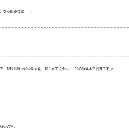
望开发者能够优化一下。
。
了。我以前玩游戏经常会输，现在有了这个app，我的游戏水平提升了不少。
够放心购物。