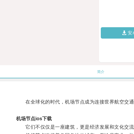
安
简介
在全球化的时代，机场节点成为连接世界航空交通
机场节点ios下载
它们不仅仅是一座建筑，更是经济发展和文化交流