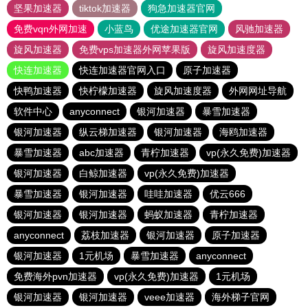
坚果加速器
tiktok加速器
狗急加速器官网
免费vqn外网加速
小蓝鸟
优途加速器官网
风驰加速器
旋风加速器
免费vps加速器外网苹果版
旋风加速度器
快连加速器
快连加速器官网入口
原子加速器
快鸭加速器
快柠檬加速器
旋风加速度器
外网网址导航
软件中心
anyconnect
银河加速器
暴雪加速器
银河加速器
纵云梯加速器
银河加速器
海鸥加速器
暴雪加速器
abc加速器
青柠加速器
vp(永久免费)加速器
银河加速器
白鲸加速器
vp(永久免费)加速器
暴雪加速器
银河加速器
哇哇加速器
优云666
银河加速器
银河加速器
蚂蚁加速器
青柠加速器
anyconnect
荔枝加速器
银河加速器
原子加速器
银河加速器
1元机场
暴雪加速器
anyconnect
免费海外pvn加速器
vp(永久免费)加速器
1元机场
银河加速器
银河加速器
veee加速器
海外梯子官网