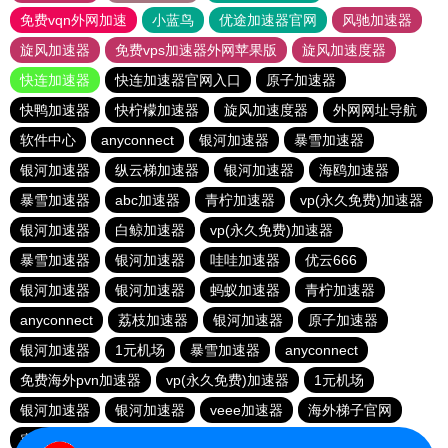
免费vqn外网加速
小蓝鸟
优途加速器官网
风驰加速器
旋风加速器
免费vps加速器外网苹果版
旋风加速度器
快连加速器
快连加速器官网入口
原子加速器
快鸭加速器
快柠檬加速器
旋风加速度器
外网网址导航
软件中心
anyconnect
银河加速器
暴雪加速器
银河加速器
纵云梯加速器
银河加速器
海鸥加速器
暴雪加速器
abc加速器
青柠加速器
vp(永久免费)加速器
银河加速器
白鲸加速器
vp(永久免费)加速器
暴雪加速器
银河加速器
哇哇加速器
优云666
银河加速器
银河加速器
蚂蚁加速器
青柠加速器
anyconnect
荔枝加速器
银河加速器
原子加速器
银河加速器
1元机场
暴雪加速器
anyconnect
免费海外pvn加速器
vp(永久免费)加速器
1元机场
银河加速器
银河加速器
veee加速器
海外梯子官网
蜜蜂加速器
番石榴加速器
速鹰666
银河加速器