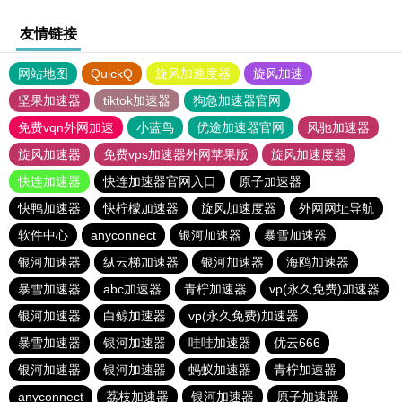
友情链接
网站地图
QuickQ
旋风加速度器
旋风加速
坚果加速器
tiktok加速器
狗急加速器官网
免费vqn外网加速
小蓝鸟
优途加速器官网
风驰加速器
旋风加速器
免费vps加速器外网苹果版
旋风加速度器
快连加速器
快连加速器官网入口
原子加速器
快鸭加速器
快柠檬加速器
旋风加速度器
外网网址导航
软件中心
anyconnect
银河加速器
暴雪加速器
银河加速器
纵云梯加速器
银河加速器
海鸥加速器
暴雪加速器
abc加速器
青柠加速器
vp(永久免费)加速器
银河加速器
白鲸加速器
vp(永久免费)加速器
暴雪加速器
银河加速器
哇哇加速器
优云666
银河加速器
银河加速器
蚂蚁加速器
青柠加速器
anyconnect
荔枝加速器
银河加速器
原子加速器