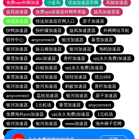
免费vqn外网加速
小蓝鸟
优途加速器官网
风驰加速器
旋风加速器
免费vps加速器外网苹果版
旋风加速度器
快连加速器
快连加速器官网入口
原子加速器
快鸭加速器
快柠檬加速器
旋风加速度器
外网网址导航
软件中心
anyconnect
银河加速器
暴雪加速器
银河加速器
纵云梯加速器
银河加速器
海鸥加速器
暴雪加速器
abc加速器
青柠加速器
vp(永久免费)加速器
银河加速器
白鲸加速器
vp(永久免费)加速器
暴雪加速器
银河加速器
哇哇加速器
优云666
银河加速器
银河加速器
蚂蚁加速器
青柠加速器
anyconnect
荔枝加速器
银河加速器
原子加速器
银河加速器
1元机场
暴雪加速器
anyconnect
免费海外pvn加速器
vp(永久免费)加速器
1元机场
银河加速器
银河加速器
veee加速器
海外梯子官网
蜜蜂加速器
番石榴加速器
速鹰666
银河加速器