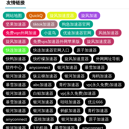
友情链接
网站地图
QuickQ
旋风加速度器
旋风加速
坚果加速器
tiktok加速器
狗急加速器官网
免费vqn外网加速
小蓝鸟
优途加速器官网
风驰加速器
旋风加速器
免费vps加速器外网苹果版
旋风加速度器
快连加速器
快连加速器官网入口
原子加速器
快鸭加速器
快柠檬加速器
旋风加速度器
外网网址导航
软件中心
anyconnect
银河加速器
暴雪加速器
银河加速器
纵云梯加速器
银河加速器
海鸥加速器
暴雪加速器
abc加速器
青柠加速器
vp(永久免费)加速器
银河加速器
白鲸加速器
vp(永久免费)加速器
暴雪加速器
银河加速器
哇哇加速器
优云666
银河加速器
银河加速器
蚂蚁加速器
青柠加速器
anyconnect
荔枝加速器
银河加速器
原子加速器
银河加速器
1元机场
暴雪加速器
anyconnect