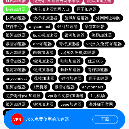
旋风加速器
免费vps加速器外网苹果版
旋风加速度器
快连加速器
快连加速器官网入口
原子加速器
快鸭加速器
快柠檬加速器
旋风加速度器
外网网址导航
软件中心
anyconnect
银河加速器
暴雪加速器
银河加速器
纵云梯加速器
银河加速器
海鸥加速器
暴雪加速器
abc加速器
青柠加速器
vp(永久免费)加速器
银河加速器
白鲸加速器
vp(永久免费)加速器
暴雪加速器
银河加速器
哇哇加速器
优云666
银河加速器
银河加速器
蚂蚁加速器
青柠加速器
anyconnect
荔枝加速器
银河加速器
原子加速器
银河加速器
1元机场
暴雪加速器
anyconnect
免费海外pvn加速器
vp(永久免费)加速器
1元机场
银河加速器
银河加速器
veee加速器
海外梯子官网
蜜蜂加速器
番石榴加速器
速鹰666
银河加速器
永久免费使用的加速器
下载