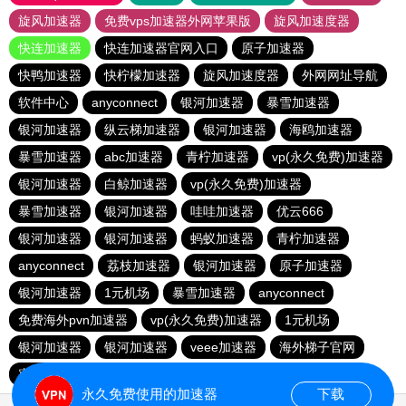
旋风加速器
免费vps加速器外网苹果版
旋风加速度器
快连加速器
快连加速器官网入口
原子加速器
快鸭加速器
快柠檬加速器
旋风加速度器
外网网址导航
软件中心
anyconnect
银河加速器
暴雪加速器
银河加速器
纵云梯加速器
银河加速器
海鸥加速器
暴雪加速器
abc加速器
青柠加速器
vp(永久免费)加速器
银河加速器
白鲸加速器
vp(永久免费)加速器
暴雪加速器
银河加速器
哇哇加速器
优云666
银河加速器
银河加速器
蚂蚁加速器
青柠加速器
anyconnect
荔枝加速器
银河加速器
原子加速器
银河加速器
1元机场
暴雪加速器
anyconnect
免费海外pvn加速器
vp(永久免费)加速器
1元机场
银河加速器
银河加速器
veee加速器
海外梯子官网
蜜蜂加速器
番石榴加速器
速鹰666
银河加速器
永久免费使用的加速器
下载