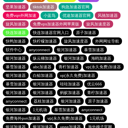
坚果加速器
tiktok加速器
狗急加速器官网
免费vqn外网加速
小蓝鸟
优途加速器官网
风驰加速器
旋风加速器
免费vps加速器外网苹果版
旋风加速度器
快连加速器
快连加速器官网入口
原子加速器
快鸭加速器
快柠檬加速器
旋风加速度器
外网网址导航
软件中心
anyconnect
银河加速器
暴雪加速器
银河加速器
纵云梯加速器
银河加速器
海鸥加速器
暴雪加速器
abc加速器
青柠加速器
vp(永久免费)加速器
银河加速器
白鲸加速器
vp(永久免费)加速器
暴雪加速器
银河加速器
哇哇加速器
优云666
银河加速器
银河加速器
蚂蚁加速器
青柠加速器
anyconnect
荔枝加速器
银河加速器
原子加速器
银河加速器
1元机场
暴雪加速器
anyconnect
免费海外pvn加速器
vp(永久免费)加速器
1元机场
银河加速器
银河加速器
veee加速器
海外梯子官网