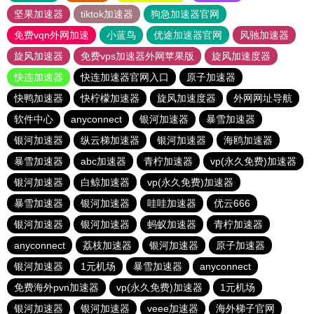
坚果加速器
tiktok加速器
狗急加速器官网
免费vqn外网加速
小蓝鸟
优途加速器官网
风驰加速器
旋风加速器
免费vps加速器外网苹果版
旋风加速度器
快连加速器
快连加速器官网入口
原子加速器
快鸭加速器
快柠檬加速器
旋风加速度器
外网网址导航
软件中心
anyconnect
银河加速器
暴雪加速器
银河加速器
纵云梯加速器
银河加速器
海鸥加速器
暴雪加速器
abc加速器
青柠加速器
vp(永久免费)加速器
银河加速器
白鲸加速器
vp(永久免费)加速器
暴雪加速器
银河加速器
哇哇加速器
优云666
银河加速器
银河加速器
蚂蚁加速器
青柠加速器
anyconnect
荔枝加速器
银河加速器
原子加速器
银河加速器
1元机场
暴雪加速器
anyconnect
免费海外pvn加速器
vp(永久免费)加速器
1元机场
银河加速器
银河加速器
veee加速器
海外梯子官网