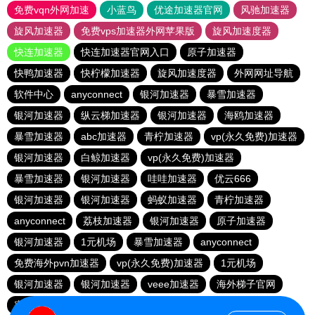
免费vqn外网加速
小蓝鸟
优途加速器官网
风驰加速器
旋风加速器
免费vps加速器外网苹果版
旋风加速度器
快连加速器
快连加速器官网入口
原子加速器
快鸭加速器
快柠檬加速器
旋风加速度器
外网网址导航
软件中心
anyconnect
银河加速器
暴雪加速器
银河加速器
纵云梯加速器
银河加速器
海鸥加速器
暴雪加速器
abc加速器
青柠加速器
vp(永久免费)加速器
银河加速器
白鲸加速器
vp(永久免费)加速器
暴雪加速器
银河加速器
哇哇加速器
优云666
银河加速器
银河加速器
蚂蚁加速器
青柠加速器
anyconnect
荔枝加速器
银河加速器
原子加速器
银河加速器
1元机场
暴雪加速器
anyconnect
免费海外pvn加速器
vp(永久免费)加速器
1元机场
银河加速器
银河加速器
veee加速器
海外梯子官网
蜜蜂加速器
番石榴加速器
速鹰666
银河加速器