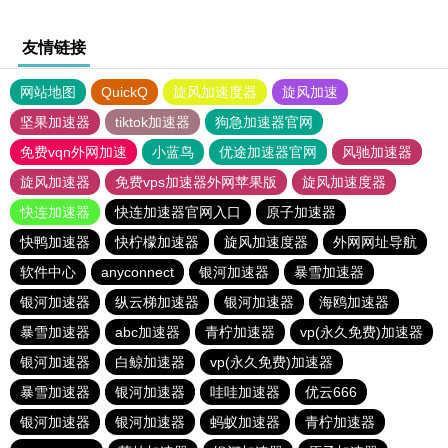
友情链接
网站地图
QuickQ
旋风加速度器
旋风加速
坚果加速器
tiktok加速器
狗急加速器官网
免费vqn外网加速
小蓝鸟
优途加速器官网
风驰加速器
旋风加速器
免费vps加速器外网苹果版
旋风加速度器
快连加速器
快连加速器官网入口
原子加速器
快鸭加速器
快柠檬加速器
旋风加速度器
外网网址导航
软件中心
anyconnect
银河加速器
暴雪加速器
银河加速器
纵云梯加速器
银河加速器
海鸥加速器
暴雪加速器
abc加速器
青柠加速器
vp(永久免费)加速器
银河加速器
白鲸加速器
vp(永久免费)加速器
暴雪加速器
银河加速器
哇哇加速器
优云666
银河加速器
银河加速器
蚂蚁加速器
青柠加速器