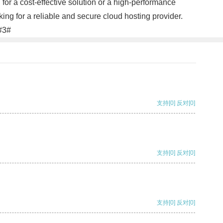
for a cost-effective solution or a high-performance
ng for a reliable and secure cloud hosting provider.
.#3#
支持
[0]
反对
[0]
支持
[0]
反对
[0]
支持
[0]
反对
[0]