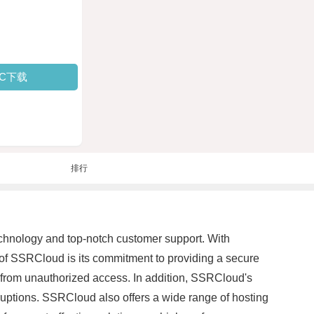
PC下载
排行
echnology and top-notch customer support. With
s of SSRCloud is its commitment to providing a secure
fe from unauthorized access. In addition, SSRCloud's
rruptions. SSRCloud also offers a wide range of hosting