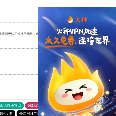
支持
[0]
反对
[0]
速慢而无法正常使用网络，现在有了这个app，我再也不用担心了。
支持
[0]
反对
[0]
支持
[0]
反对
[0]
途加速器官网
风驰加速器
旋风加速器
加速度器
外网网址导航
软件中心
anyconnect