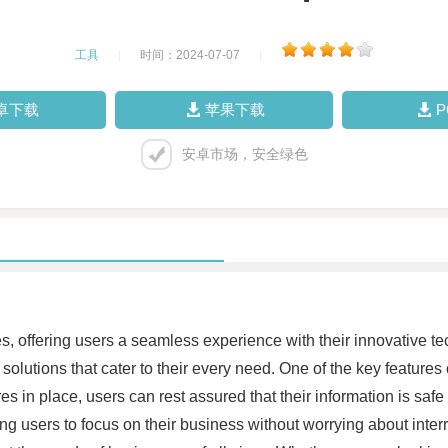
工具
|
时间：2024-07-07
|
卓下载
苹果下载
安卓市场，安全绿色
s, offering users a seamless experience with their innovative t
olutions that cater to their every need. One of the key feature
es in place, users can rest assured that their information is sa
ing users to focus on their business without worrying about inte