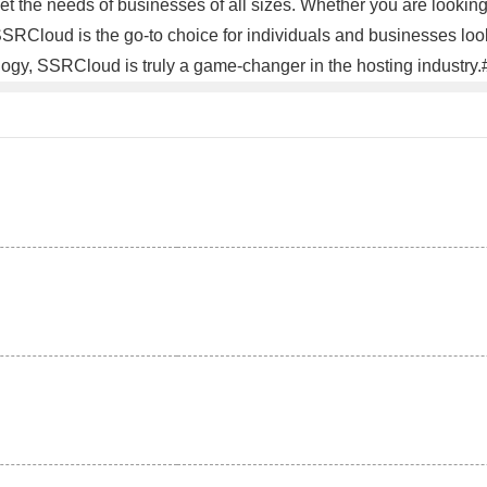
et the needs of businesses of all sizes. Whether you are looking 
RCloud is the go-to choice for individuals and businesses looki
logy, SSRCloud is truly a game-changer in the hosting industry
。