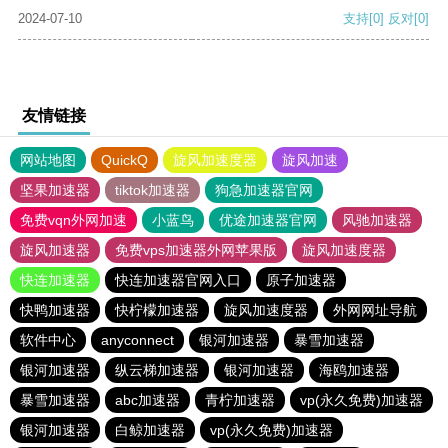
2024-07-10
支持
[0]
反对
[0]
友情链接
网站地图
QuickQ
旋风加速度器
旋风加速
坚果加速器
tiktok加速器
狗急加速器官网
免费vqn外网加速
小蓝鸟
优途加速器官网
风驰加速器
旋风加速器
免费vps加速器外网苹果版
旋风加速度器
快连加速器
快连加速器官网入口
原子加速器
快鸭加速器
快柠檬加速器
旋风加速度器
外网网址导航
软件中心
anyconnect
银河加速器
暴雪加速器
银河加速器
纵云梯加速器
银河加速器
海鸥加速器
暴雪加速器
abc加速器
青柠加速器
vp(永久免费)加速器
银河加速器
白鲸加速器
vp(永久免费)加速器