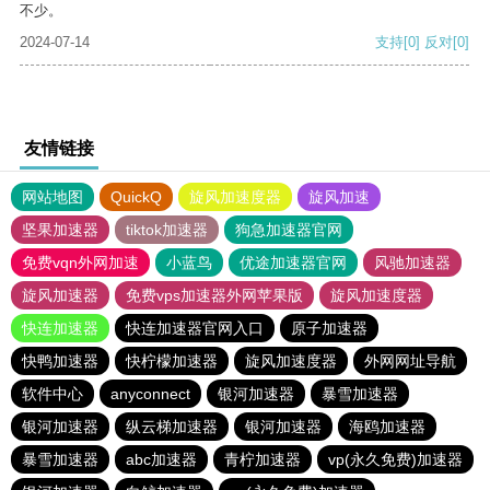
不少。
2024-07-14
支持
[0]
反对
[0]
友情链接
网站地图
QuickQ
旋风加速度器
旋风加速
坚果加速器
tiktok加速器
狗急加速器官网
免费vqn外网加速
小蓝鸟
优途加速器官网
风驰加速器
旋风加速器
免费vps加速器外网苹果版
旋风加速度器
快连加速器
快连加速器官网入口
原子加速器
快鸭加速器
快柠檬加速器
旋风加速度器
外网网址导航
软件中心
anyconnect
银河加速器
暴雪加速器
银河加速器
纵云梯加速器
银河加速器
海鸥加速器
暴雪加速器
abc加速器
青柠加速器
vp(永久免费)加速器