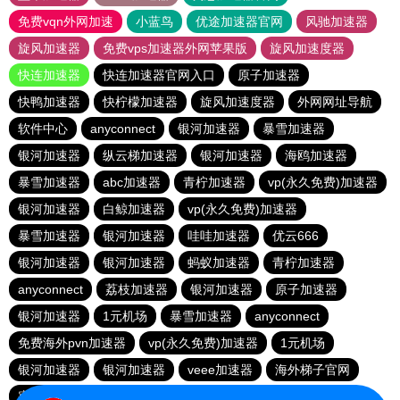
免费vqn外网加速
小蓝鸟
优途加速器官网
风驰加速器
旋风加速器
免费vps加速器外网苹果版
旋风加速度器
快连加速器
快连加速器官网入口
原子加速器
快鸭加速器
快柠檬加速器
旋风加速度器
外网网址导航
软件中心
anyconnect
银河加速器
暴雪加速器
银河加速器
纵云梯加速器
银河加速器
海鸥加速器
暴雪加速器
abc加速器
青柠加速器
vp(永久免费)加速器
银河加速器
白鲸加速器
vp(永久免费)加速器
暴雪加速器
银河加速器
哇哇加速器
优云666
银河加速器
银河加速器
蚂蚁加速器
青柠加速器
anyconnect
荔枝加速器
银河加速器
原子加速器
银河加速器
1元机场
暴雪加速器
anyconnect
免费海外pvn加速器
vp(永久免费)加速器
1元机场
银河加速器
银河加速器
veee加速器
海外梯子官网
蜜蜂加速器
番石榴加速器
速鹰666
银河加速器