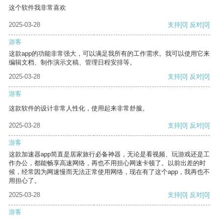
这个软件我非常喜欢
2025-03-28
支持
[0]
反对
[0]
游客
这款app的功能非常强大，可以满足我所有的工作需求。我可以使用它来
编辑文档、制作演示文稿、管理日程安排等。
2025-03-28
支持
[0]
反对
[0]
游客
这款软件的设计非常人性化，使用起来非常舒服。
2025-03-28
支持
[0]
反对
[0]
游客
这款加速器app简直是居家旅行必备神器，无论是看视频、玩游戏还是工
作办公，都能畅享高速网络，再也不用担心网速卡顿了。以前出差的时
候，经常因为网速慢而无法正常使用网络，现在有了这个app，我再也不
用担心了。
2025-03-28
支持
[0]
反对
[0]
游客