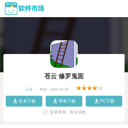
苍云 修罗鬼面
工具
|
时间：2025-03-28
|
安卓下载
苹果下载
PC下载
安卓市场，安全绿色