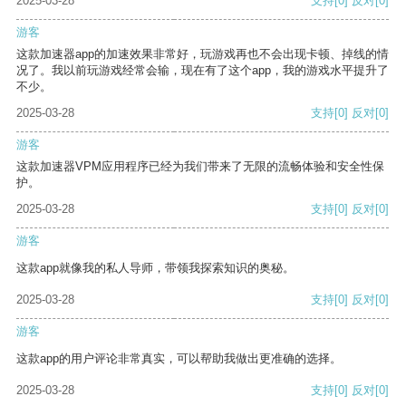
2025-03-28
支持
[0]
反对
[0]
游客
这款加速器app的加速效果非常好，玩游戏再也不会出现卡顿、掉线的情
况了。我以前玩游戏经常会输，现在有了这个app，我的游戏水平提升了
不少。
2025-03-28
支持
[0]
反对
[0]
游客
这款加速器VPM应用程序已经为我们带来了无限的流畅体验和安全性保
护。
2025-03-28
支持
[0]
反对
[0]
游客
这款app就像我的私人导师，带领我探索知识的奥秘。
2025-03-28
支持
[0]
反对
[0]
游客
这款app的用户评论非常真实，可以帮助我做出更准确的选择。
2025-03-28
支持
[0]
反对
[0]