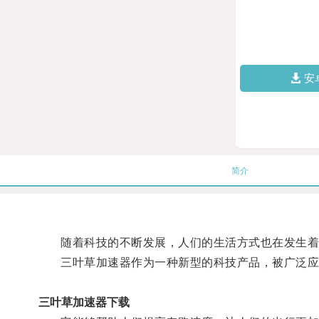
安
简介
随着科技的不断发展，人们的生活方式也在发生着
三叶草加速器作为一种新型的科技产品，被广泛应
三叶草加速器下载