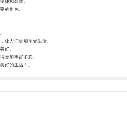
便捷和高效。
要的角色。
。
，让人们更加享受生活。
美好。
得更加丰富多彩。
美好的生活！。