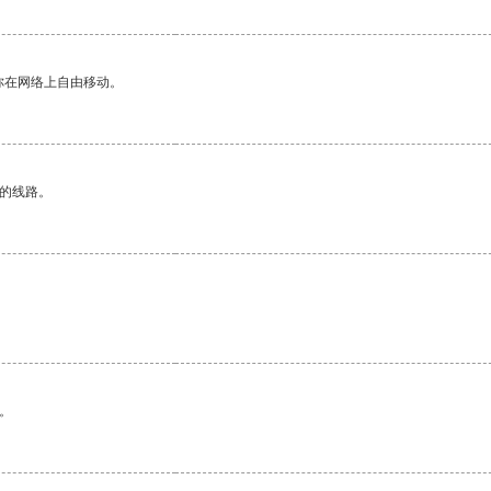
你在网络上自由移动。
区的线路。
。