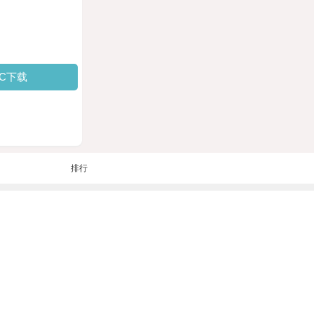
PC下载
排行