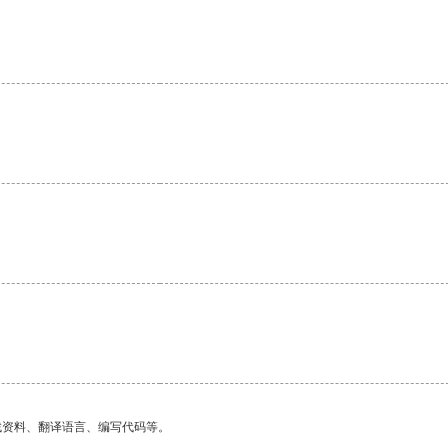
找资料、翻译语言、编写代码等。