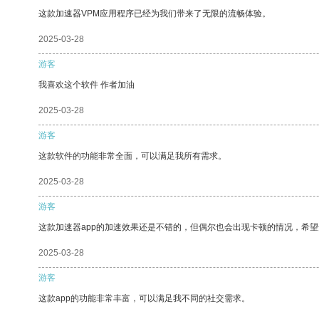
这款加速器VPM应用程序已经为我们带来了无限的流畅体验。
2025-03-28
游客
我喜欢这个软件 作者加油
2025-03-28
游客
这款软件的功能非常全面，可以满足我所有需求。
2025-03-28
游客
这款加速器app的加速效果还是不错的，但偶尔也会出现卡顿的情况，希
2025-03-28
游客
这款app的功能非常丰富，可以满足我不同的社交需求。