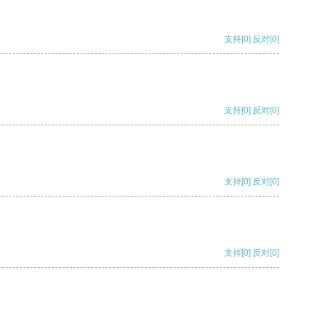
支持
[0]
反对
[0]
支持
[0]
反对
[0]
支持
[0]
反对
[0]
支持
[0]
反对
[0]