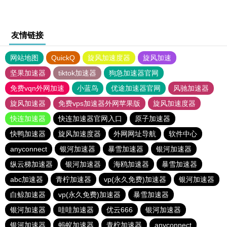
友情链接
网站地图
QuickQ
旋风加速度器
旋风加速
坚果加速器
tiktok加速器
狗急加速器官网
免费vqn外网加速
小蓝鸟
优途加速器官网
风驰加速器
旋风加速器
免费vps加速器外网苹果版
旋风加速度器
快连加速器
快连加速器官网入口
原子加速器
快鸭加速器
旋风加速度器
外网网址导航
软件中心
anyconnect
银河加速器
暴雪加速器
银河加速器
纵云梯加速器
银河加速器
海鸥加速器
暴雪加速器
abc加速器
青柠加速器
vp(永久免费)加速器
银河加速器
白鲸加速器
vp(永久免费)加速器
暴雪加速器
银河加速器
哇哇加速器
优云666
银河加速器
银河加速器
蚂蚁加速器
青柠加速器
anyconnect