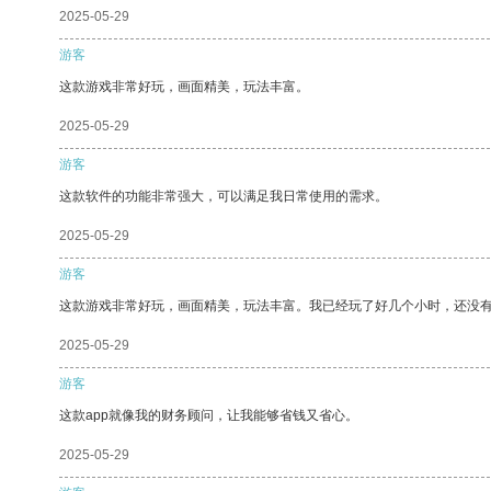
2025-05-29
游客
这款游戏非常好玩，画面精美，玩法丰富。
2025-05-29
游客
这款软件的功能非常强大，可以满足我日常使用的需求。
2025-05-29
游客
这款游戏非常好玩，画面精美，玩法丰富。我已经玩了好几个小时，还没
2025-05-29
游客
这款app就像我的财务顾问，让我能够省钱又省心。
2025-05-29