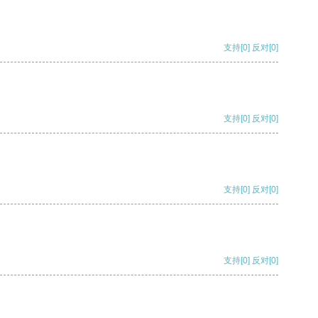
支持
[0]
反对
[0]
支持
[0]
反对
[0]
支持
[0]
反对
[0]
支持
[0]
反对
[0]