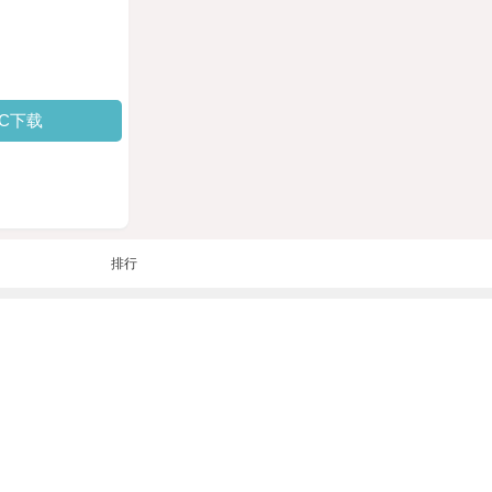
PC下载
排行