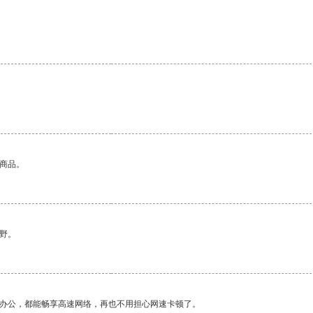
的商品。
野。
作办公，都能畅享高速网络，再也不用担心网速卡顿了。