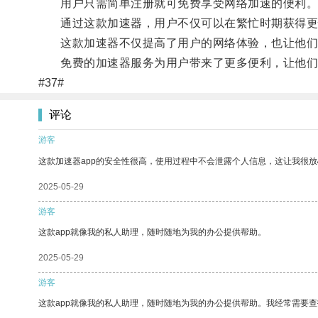
用户只需简单注册就可免费享受网络加速的便利
通过这款加速器，用户不仅可以在繁忙时期获得更快
这款加速器不仅提高了用户的网络体验，也让他们
免费的加速器服务为用户带来了更多便利，让他们
#37#
评论
游客
这款加速器app的安全性很高，使用过程中不会泄露个人信息，这让我很
2025-05-29
游客
这款app就像我的私人助理，随时随地为我的办公提供帮助。
2025-05-29
游客
这款app就像我的私人助理，随时随地为我的办公提供帮助。我经常需要查