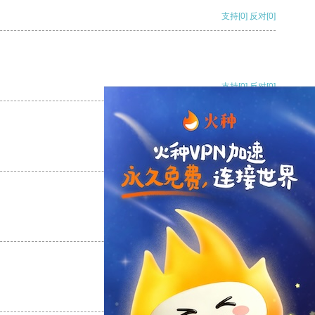
支持
[0]
反对
[0]
支持
[0]
反对
[0]
支持
[0]
反对
[0]
支持
[0]
反对
[0]
支持
[0]
反对
[0]