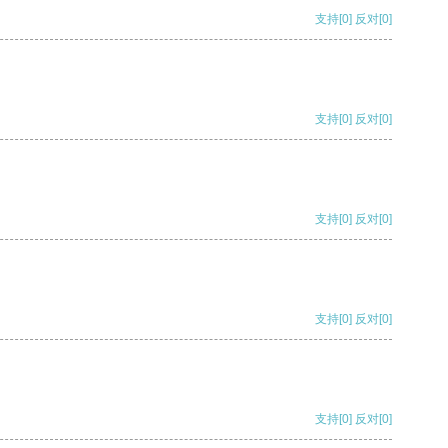
支持
[0]
反对
[0]
支持
[0]
反对
[0]
支持
[0]
反对
[0]
支持
[0]
反对
[0]
支持
[0]
反对
[0]