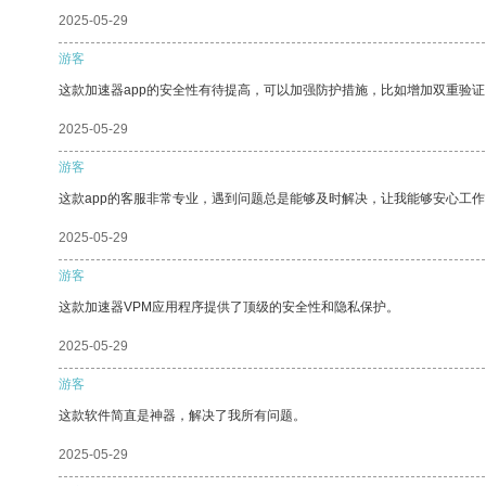
2025-05-29
游客
这款加速器app的安全性有待提高，可以加强防护措施，比如增加双重验证
2025-05-29
游客
这款app的客服非常专业，遇到问题总是能够及时解决，让我能够安心工作
2025-05-29
游客
这款加速器VPM应用程序提供了顶级的安全性和隐私保护。
2025-05-29
游客
这款软件简直是神器，解决了我所有问题。
2025-05-29