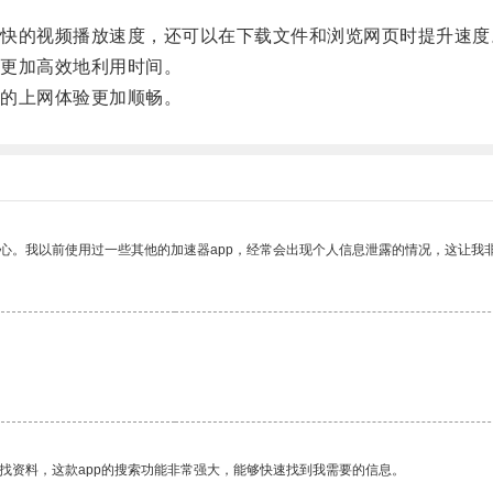
。
的视频播放速度，还可以在下载文件和浏览网页时提升速度
更加高效地利用时间。
的上网体验更加顺畅。
放心。我以前使用过一些其他的加速器app，经常会出现个人信息泄露的情况，这让我
找资料，这款app的搜索功能非常强大，能够快速找到我需要的信息。