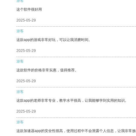
游客
这个软件很好用
2025-05-29
游客
这款app的游戏非常好玩，可以让我消磨时间。
2025-05-29
游客
这款软件的价格非常实惠，值得推荐。
2025-05-29
游客
这款app的老师非常专业，教学水平很高，让我能够学到实用的知识。
2025-05-29
游客
这款加速器app的安全性很高，使用过程中不会泄露个人信息，让我非常放