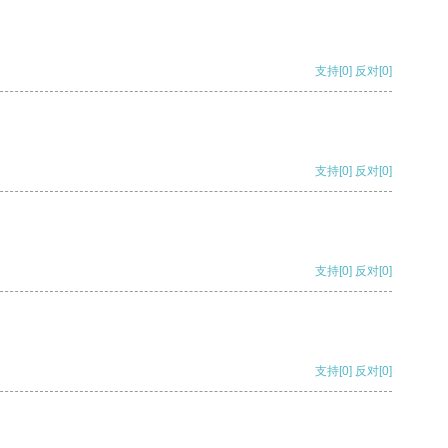
支持
[0]
反对
[0]
支持
[0]
反对
[0]
支持
[0]
反对
[0]
支持
[0]
反对
[0]