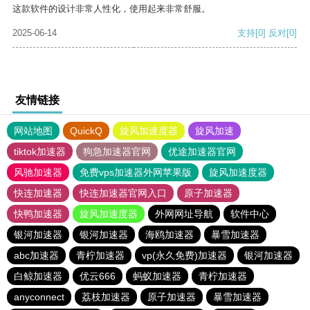
这款软件的设计非常人性化，使用起来非常舒服。
2025-06-14
支持
[0]
反对
[0]
友情链接
网站地图
QuickQ
旋风加速度器
旋风加速
tiktok加速器
狗急加速器官网
优途加速器官网
风驰加速器
免费vps加速器外网苹果版
旋风加速度器
快连加速器
快连加速器官网入口
原子加速器
快鸭加速器
旋风加速度器
外网网址导航
软件中心
银河加速器
银河加速器
海鸥加速器
暴雪加速器
abc加速器
青柠加速器
vp(永久免费)加速器
银河加速器
白鲸加速器
优云666
蚂蚁加速器
青柠加速器
anyconnect
荔枝加速器
原子加速器
暴雪加速器