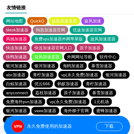
友情链接
网站地图
QuickQ
旋风加速度器
旋风加速
tiktok加速器
狗急加速器官网
优途加速器官网
风驰加速器
免费vps加速器外网苹果版
旋风加速度器
快连加速器
快连加速器官网入口
原子加速器
快鸭加速器
旋风加速度器
外网网址导航
软件中心
银河加速器
银河加速器
海鸥加速器
暴雪加速器
abc加速器
青柠加速器
vp(永久免费)加速器
银河加速器
白鲸加速器
优云666
蚂蚁加速器
青柠加速器
anyconnect
荔枝加速器
原子加速器
暴雪加速器
免费海外pvn加速器
vp(永久免费)加速器
1元机场
银河加速器
veee加速器
海外梯子官网
蜜蜂加速器
番石榴加速器
速鹰666
银河加速器
永久免费使用的加速器
下载