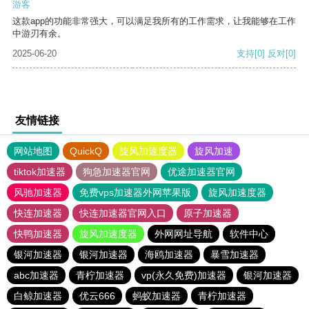
游客
这款app的功能非常强大，可以满足我所有的工作需求，让我能够在工作
中游刃有余。
2025-06-20
支持
[0]
反对
[0]
友情链接
网站地图
QuickQ
旋风加速度器
旋风加速
tiktok加速器
狗急加速器官网
优途加速器官网
风驰加速器
免费vps加速器外网苹果版
旋风加速度器
快连加速器
快连加速器官网入口
原子加速器
快鸭加速器
旋风加速度器
外网网址导航
软件中心
银河加速器
银河加速器
海鸥加速器
暴雪加速器
abc加速器
青柠加速器
vp(永久免费)加速器
银河加速器
白鲸加速器
优云666
蚂蚁加速器
青柠加速器