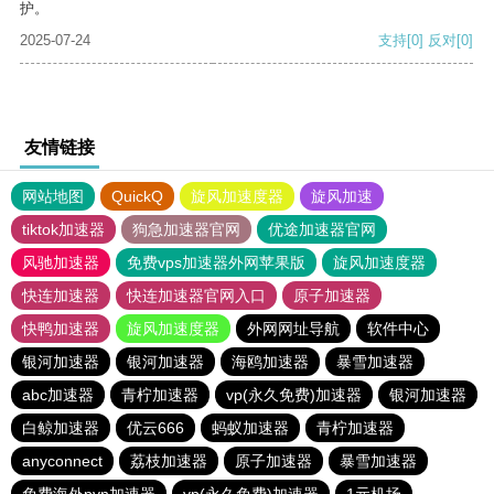
护。
2025-07-24
支持
[0]
反对
[0]
友情链接
网站地图
QuickQ
旋风加速度器
旋风加速
tiktok加速器
狗急加速器官网
优途加速器官网
风驰加速器
免费vps加速器外网苹果版
旋风加速度器
快连加速器
快连加速器官网入口
原子加速器
快鸭加速器
旋风加速度器
外网网址导航
软件中心
银河加速器
银河加速器
海鸥加速器
暴雪加速器
abc加速器
青柠加速器
vp(永久免费)加速器
银河加速器
白鲸加速器
优云666
蚂蚁加速器
青柠加速器
anyconnect
荔枝加速器
原子加速器
暴雪加速器