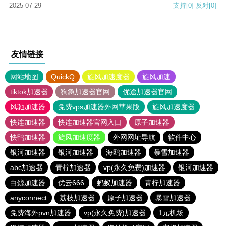
2025-07-29
支持
[0]
反对
[0]
友情链接
网站地图
QuickQ
旋风加速度器
旋风加速
tiktok加速器
狗急加速器官网
优途加速器官网
风驰加速器
免费vps加速器外网苹果版
旋风加速度器
快连加速器
快连加速器官网入口
原子加速器
快鸭加速器
旋风加速度器
外网网址导航
软件中心
银河加速器
银河加速器
海鸥加速器
暴雪加速器
abc加速器
青柠加速器
vp(永久免费)加速器
银河加速器
白鲸加速器
优云666
蚂蚁加速器
青柠加速器
anyconnect
荔枝加速器
原子加速器
暴雪加速器
免费海外pvn加速器
vp(永久免费)加速器
1元机场