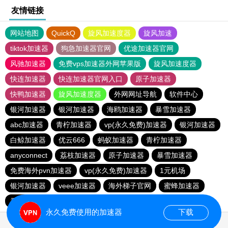
友情链接
网站地图
QuickQ
旋风加速度器
旋风加速
tiktok加速器
狗急加速器官网
优途加速器官网
风驰加速器
免费vps加速器外网苹果版
旋风加速度器
快连加速器
快连加速器官网入口
原子加速器
快鸭加速器
旋风加速度器
外网网址导航
软件中心
银河加速器
银河加速器
海鸥加速器
暴雪加速器
abc加速器
青柠加速器
vp(永久免费)加速器
银河加速器
白鲸加速器
优云666
蚂蚁加速器
青柠加速器
anyconnect
荔枝加速器
原子加速器
暴雪加速器
免费海外pvn加速器
vp(永久免费)加速器
1元机场
银河加速器
veee加速器
海外梯子官网
蜜蜂加速器
番石榴加速器
速鹰666
银河加速器
永久免费使用的加速器
下载