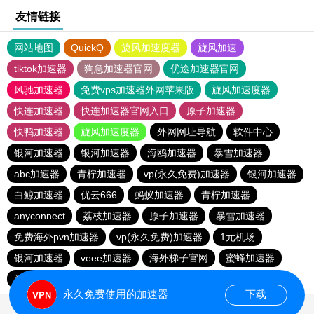
友情链接
网站地图
QuickQ
旋风加速度器
旋风加速
tiktok加速器
狗急加速器官网
优途加速器官网
风驰加速器
免费vps加速器外网苹果版
旋风加速度器
快连加速器
快连加速器官网入口
原子加速器
快鸭加速器
旋风加速度器
外网网址导航
软件中心
银河加速器
银河加速器
海鸥加速器
暴雪加速器
abc加速器
青柠加速器
vp(永久免费)加速器
银河加速器
白鲸加速器
优云666
蚂蚁加速器
青柠加速器
anyconnect
荔枝加速器
原子加速器
暴雪加速器
免费海外pvn加速器
vp(永久免费)加速器
1元机场
银河加速器
veee加速器
海外梯子官网
蜜蜂加速器
番石榴加速器
速鹰666
银河加速器
永久免费使用的加速器
下载