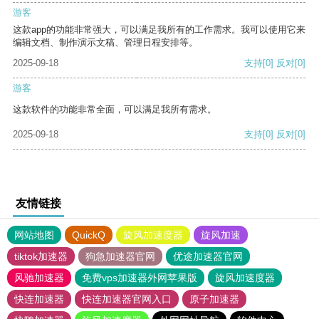
游客
这款app的功能非常强大，可以满足我所有的工作需求。我可以使用它来
编辑文档、制作演示文稿、管理日程安排等。
2025-09-18
支持
[0]
反对
[0]
游客
这款软件的功能非常全面，可以满足我所有需求。
2025-09-18
支持
[0]
反对
[0]
友情链接
网站地图
QuickQ
旋风加速度器
旋风加速
tiktok加速器
狗急加速器官网
优途加速器官网
风驰加速器
免费vps加速器外网苹果版
旋风加速度器
快连加速器
快连加速器官网入口
原子加速器