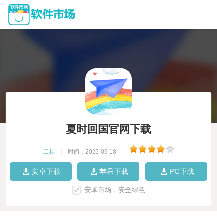
夏时回国官网下载
工具
|
时间：2025-09-18
|
安卓下载
苹果下载
PC下载
安卓市场，安全绿色