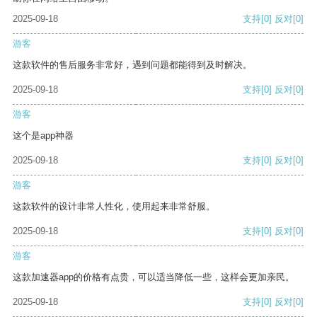
2025-09-18
支持
[0]
反对
[0]
游客
这款软件的售后服务非常好，遇到问题都能得到及时解决。
2025-09-18
支持
[0]
反对
[0]
游客
这个是app神器
2025-09-18
支持
[0]
反对
[0]
游客
这款软件的设计非常人性化，使用起来非常舒服。
2025-09-18
支持
[0]
反对
[0]
游客
这款加速器app的价格有点贵，可以适当降低一些，这样会更加亲民。
2025-09-18
支持
[0]
反对
[0]