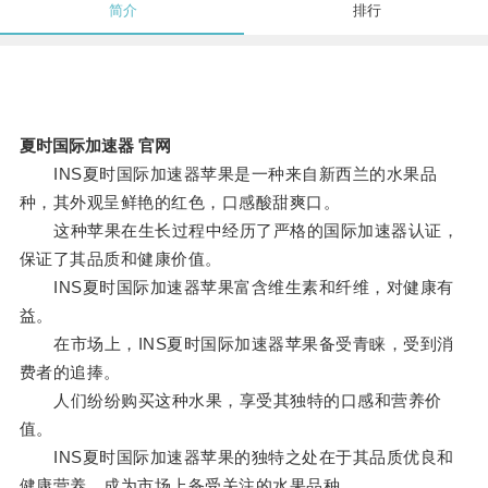
简介
排行
夏时国际加速器 官网
INS夏时国际加速器苹果是一种来自新西兰的水果品
种，其外观呈鲜艳的红色，口感酸甜爽口。
这种苹果在生长过程中经历了严格的国际加速器认证，
保证了其品质和健康价值。
INS夏时国际加速器苹果富含维生素和纤维，对健康有
益。
在市场上，INS夏时国际加速器苹果备受青睐，受到消
费者的追捧。
人们纷纷购买这种水果，享受其独特的口感和营养价
值。
INS夏时国际加速器苹果的独特之处在于其品质优良和
健康营养，成为市场上备受关注的水果品种。