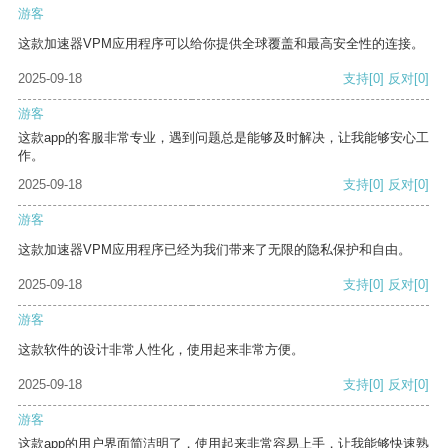
游客
这款加速器VPM应用程序可以给你提供全球覆盖和最高安全性的连接。
2025-09-18
支持
[0]
反对
[0]
游客
这款app的客服非常专业，遇到问题总是能够及时解决，让我能够安心工
作。
2025-09-18
支持
[0]
反对
[0]
游客
这款加速器VPM应用程序已经为我们带来了无限的隐私保护和自由。
2025-09-18
支持
[0]
反对
[0]
游客
这款软件的设计非常人性化，使用起来非常方便。
2025-09-18
支持
[0]
反对
[0]
游客
这款app的用户界面简洁明了，使用起来非常容易上手，让我能够快速熟