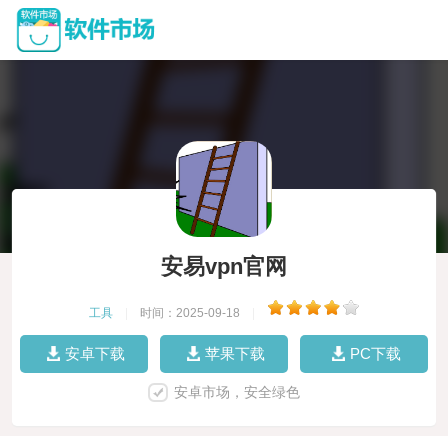
安易vpn官网
工具
|
时间：2025-09-18
|
安卓下载
苹果下载
PC下载
安卓市场，安全绿色