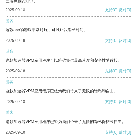
己感兴趣的知识。
2025-09-18
支持
[0]
反对
[0]
游客
这款app的游戏非常好玩，可以让我消磨时间。
2025-09-18
支持
[0]
反对
[0]
游客
这款加速器VPM应用程序可以给你提供最高速度和安全性的连接。
2025-09-18
支持
[0]
反对
[0]
游客
这款加速器VPM应用程序已经为我们带来了无限的隐私和自由。
2025-09-18
支持
[0]
反对
[0]
游客
这款加速器VPM应用程序已经为我们带来了无限的隐私保护和自由。
2025-09-18
支持
[0]
反对
[0]