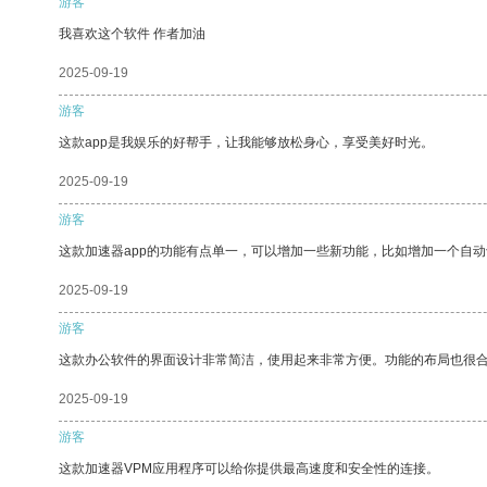
游客
我喜欢这个软件 作者加油
2025-09-19
游客
这款app是我娱乐的好帮手，让我能够放松身心，享受美好时光。
2025-09-19
游客
这款加速器app的功能有点单一，可以增加一些新功能，比如增加一个自
2025-09-19
游客
这款办公软件的界面设计非常简洁，使用起来非常方便。功能的布局也很
2025-09-19
游客
这款加速器VPM应用程序可以给你提供最高速度和安全性的连接。