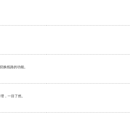
动切换线路的功能。
合理，一目了然。