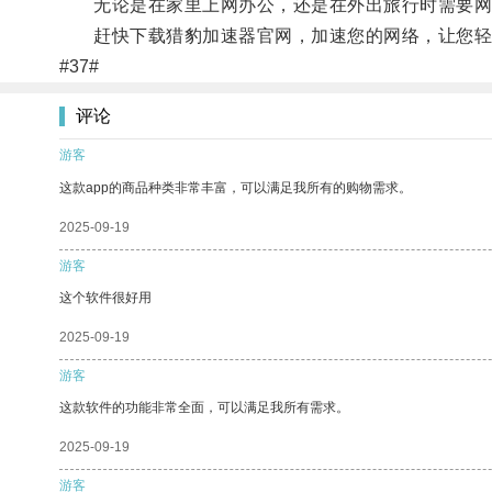
无论是在家里上网办公，还是在外出旅行时需要网
赶快下载猎豹加速器官网，加速您的网络，让您轻
#37#
评论
游客
这款app的商品种类非常丰富，可以满足我所有的购物需求。
2025-09-19
游客
这个软件很好用
2025-09-19
游客
这款软件的功能非常全面，可以满足我所有需求。
2025-09-19
游客