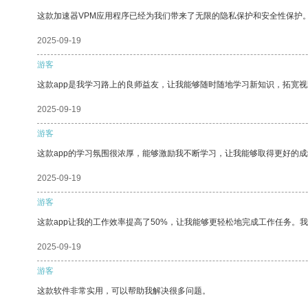
这款加速器VPM应用程序已经为我们带来了无限的隐私保护和安全性保护
2025-09-19
游客
这款app是我学习路上的良师益友，让我能够随时随地学习新知识，拓宽视
2025-09-19
游客
这款app的学习氛围很浓厚，能够激励我不断学习，让我能够取得更好的成
2025-09-19
游客
这款app让我的工作效率提高了50%，让我能够更轻松地完成工作任务。
2025-09-19
游客
这款软件非常实用，可以帮助我解决很多问题。