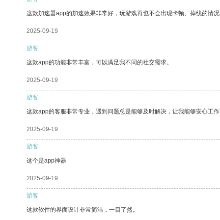
这款加速器app的加速效果非常好，玩游戏再也不会出现卡顿、掉线的情况
2025-09-19
游客
这款app的功能非常丰富，可以满足我不同的社交需求。
2025-09-19
游客
这款app的客服非常专业，遇到问题总是能够及时解决，让我能够安心工作
2025-09-19
游客
这个是app神器
2025-09-19
游客
这款软件的界面设计非常简洁，一目了然。