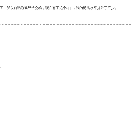
了。我以前玩游戏经常会输，现在有了这个app，我的游戏水平提升了不少。
。