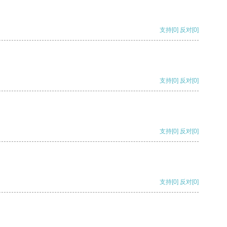
支持
[0]
反对
[0]
支持
[0]
反对
[0]
支持
[0]
反对
[0]
支持
[0]
反对
[0]