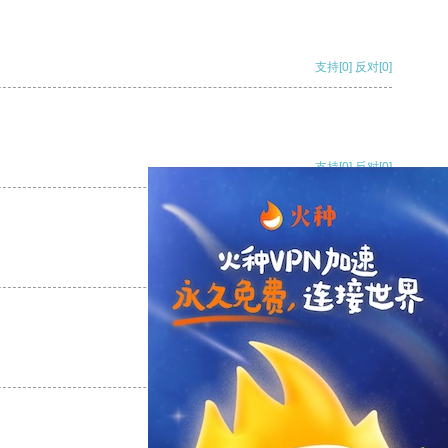
支持
[0]
反对
[0]
支持
[0]
反对
[0]
支持
[0]
反对
[0]
支持
[0]
反对
[0]