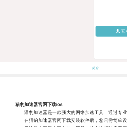
安
简介
猎豹加速器官网下载ios
猎豹加速器是一款强大的网络加速工具，通过专业的
在猎豹加速器官网下载安装软件后，您只需简单设