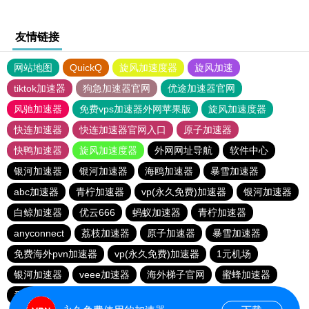
友情链接
网站地图
QuickQ
旋风加速度器
旋风加速
tiktok加速器
狗急加速器官网
优途加速器官网
风驰加速器
免费vps加速器外网苹果版
旋风加速度器
快连加速器
快连加速器官网入口
原子加速器
快鸭加速器
旋风加速度器
外网网址导航
软件中心
银河加速器
银河加速器
海鸥加速器
暴雪加速器
abc加速器
青柠加速器
vp(永久免费)加速器
银河加速器
白鲸加速器
优云666
蚂蚁加速器
青柠加速器
anyconnect
荔枝加速器
原子加速器
暴雪加速器
免费海外pvn加速器
vp(永久免费)加速器
1元机场
银河加速器
veee加速器
海外梯子官网
蜜蜂加速器
番石榴加速器
速鹰666
银河加速器