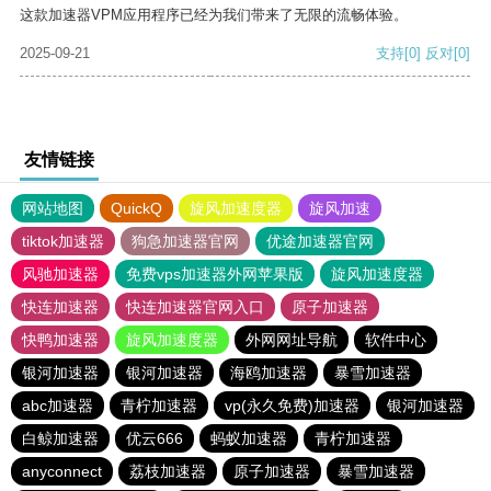
这款加速器VPM应用程序已经为我们带来了无限的流畅体验。
2025-09-21
支持
[0]
反对
[0]
友情链接
网站地图
QuickQ
旋风加速度器
旋风加速
tiktok加速器
狗急加速器官网
优途加速器官网
风驰加速器
免费vps加速器外网苹果版
旋风加速度器
快连加速器
快连加速器官网入口
原子加速器
快鸭加速器
旋风加速度器
外网网址导航
软件中心
银河加速器
银河加速器
海鸥加速器
暴雪加速器
abc加速器
青柠加速器
vp(永久免费)加速器
银河加速器
白鲸加速器
优云666
蚂蚁加速器
青柠加速器
anyconnect
荔枝加速器
原子加速器
暴雪加速器