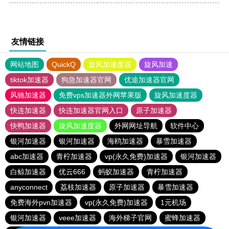
友情链接
网站地图
QuickQ
旋风加速度器
旋风加速
tiktok加速器
狗急加速器官网
优途加速器官网
风驰加速器
免费vps加速器外网苹果版
旋风加速度器
快连加速器
快连加速器官网入口
原子加速器
快鸭加速器
旋风加速度器
外网网址导航
软件中心
银河加速器
银河加速器
海鸥加速器
暴雪加速器
abc加速器
青柠加速器
vp(永久免费)加速器
银河加速器
白鲸加速器
优云666
蚂蚁加速器
青柠加速器
anyconnect
荔枝加速器
原子加速器
暴雪加速器
免费海外pvn加速器
vp(永久免费)加速器
1元机场
银河加速器
veee加速器
海外梯子官网
蜜蜂加速器