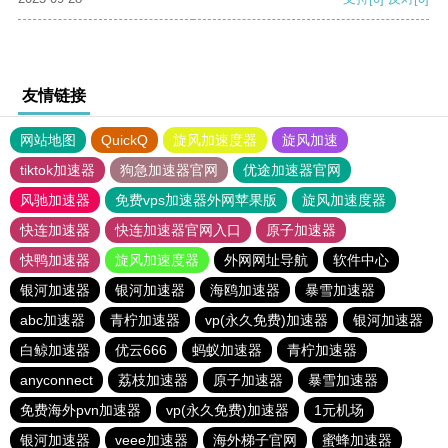
友情链接
网站地图
QuickQ
旋风加速度器
旋风加速
tiktok加速器
狗急加速器官网
优途加速器官网
风驰加速器
免费vps加速器外网苹果版
旋风加速度器
快连加速器
快连加速器官网入口
原子加速器
快鸭加速器
旋风加速度器
外网网址导航
软件中心
银河加速器
银河加速器
海鸥加速器
暴雪加速器
abc加速器
青柠加速器
vp(永久免费)加速器
银河加速器
白鲸加速器
优云666
蚂蚁加速器
青柠加速器
anyconnect
荔枝加速器
原子加速器
暴雪加速器
免费海外pvn加速器
vp(永久免费)加速器
1元机场
银河加速器
veee加速器
海外梯子官网
蜜蜂加速器