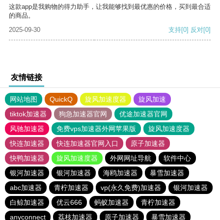
这款app是我购物的得力助手，让我能够找到最优惠的价格，买到最合适
的商品。
2025-09-30
支持
[0]
反对
[0]
友情链接
网站地图
QuickQ
旋风加速度器
旋风加速
tiktok加速器
狗急加速器官网
优途加速器官网
风驰加速器
免费vps加速器外网苹果版
旋风加速度器
快连加速器
快连加速器官网入口
原子加速器
快鸭加速器
旋风加速度器
外网网址导航
软件中心
银河加速器
银河加速器
海鸥加速器
暴雪加速器
abc加速器
青柠加速器
vp(永久免费)加速器
银河加速器
白鲸加速器
优云666
蚂蚁加速器
青柠加速器
anyconnect
荔枝加速器
原子加速器
暴雪加速器